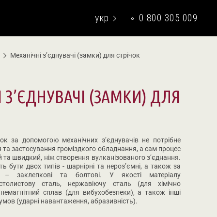
укр
0 800 305 009
eng
Механічні з’єднувачі (замки) для стрічок
 З’ЄДНУВАЧІ (ЗАМКИ) ДЛЯ
ок за допомогою механічних з’єднувачів не потрібне
 та застосування громіздкого обладнання, а сам процес
й та швидкий, ніж створення вулканізованого з’єднання.
ь бути двох типів - шарнірні та нероз’ємні, а також за
я – заклепкові та болтові. У якості матеріалу
столистову сталь, нержавіючу сталь (для хімічно
 немагнітний сплав (для вибухобезпеки), а також інші
умов (ударні навантаження, абразивність).