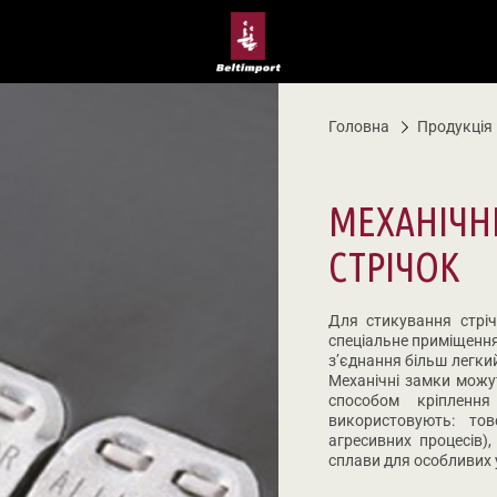
Головна
Продукція
МЕХАНІЧНІ
СТРІЧОК
Для стикування стріч
спеціальне приміщення
з’єднання більш легки
Механічні замки можут
способом кріпленн
використовують: тов
агресивних процесів),
сплави для особливих 