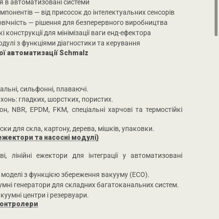
ія в автоматизовані системи
мпонентів — від присосок до інтелектуальних сенсорів
говічність — рішення для безперервного виробництва
і конструкції для мінімізації ваги енд-ефектора
одулі з функціями діагностики та керування
ї автоматизації Schmalz
вальні, сильфонні, плаваючі.
хонь: гладких, шорстких, пористих.
кон, NBR, EPDM, FKM, спеціальні харчові та термостійкі
ски для скла, картону, дерева, мішків, упаковки.
ежектори та насосні модулі)
ві, лінійні ежектори для інтеграції у автоматизовані
 моделі з функцією збереження вакууму (ECO).
умні генератори для складних багатоканальних систем.
куумні центри і резервуари.
онтролери