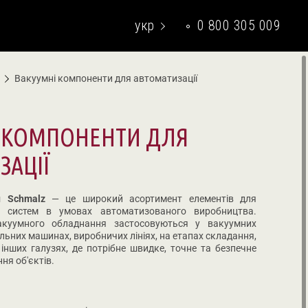
укр
0 800 305 009
eng
Вакуумні компоненти для автоматизації
 КОМПОНЕНТИ ДЛЯ
ЗАЦІЇ
и Schmalz
— це широкий асортимент елементів для
х систем в умовах автоматизованого виробництва.
акуумного обладнання застосовуються у вакуумних
льних машинах, виробничих лініях, на етапах складання,
інших галузях, де потрібне швидке, точне та безпечне
ня об'єктів.