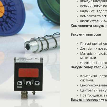
швидка інтеграц
великий вибір ко
надійність і дов
компактні та легк
інтелектуальні м
Компоненти вакуумно
Вакуумні присоски
Пласкі, круглі, о
Для різних повер
Матеріали: силі
матеріали.
Спеціальні присо
Вакуум генератори (
Компактні, базо
системи.
Енергоефективні
Центральні ваку
Повітродувки, ва
Вакуумні сенсори
к
та