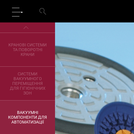
ПІДЙОМНИКИ
VACUMASTER
КРАНОВІ СИСТЕМИ
ТА ПОВОРОТНІ
КРАНИ
СИСТЕМИ
ВАКУУМНОГО
ПЕРЕМІЩЕННЯ
ДЛЯ ГІГІЄНІЧНИХ
ЗОН
ВАКУУМНІ
КОМПОНЕНТИ ДЛЯ
АВТОМАТИЗАЦІЇ