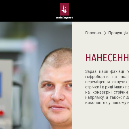
Головна
Продукція
НАНЕСЕНН
Зараз наші фахівці г
гофробортів на пол
переміщення сипучих 
стрічки і в ряді інших
на конвеєрні стрічк
напрямку, а також пі
виконані як у нашому в