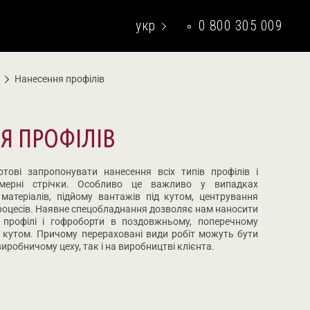
укр
0 800 305 009
eng
Нанесення профілів
Я ПРОФІЛІВ
отові запропонувати нанесення всіх типів профілів і
імерні стрічки. Особливо це важливо у випадках
матеріалів, підйому вантажів під кутом, центрування
 процесів. Наявне спецобладнання дозволяє нам наносити
и профілі і гофроборти в поздовжньому, поперечному
д кутом. Причому перераховані види робіт можуть бути
иробничому цеху, так і на виробництві клієнта.