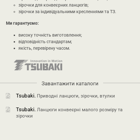
зірочки для конвеєрних ланцюгів;
зірочки за індивідуальними кресленнями та ТЗ.
Ми гарантуємо:
високу точність виготовлення;
відповідність стандартам;
якість, перевірену часом.
Завантажити каталоги
Tsubaki.
Приводні ланцюги, зірочки, втулки
Tsubaki.
Ланцюги конвеєрні малого розміру та
зірочки
Tsubaki.
Ланцюги конвеєрні великого розміру
та зірочки