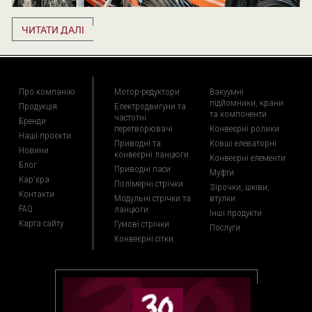
ЧИТАТИ ДАЛІ
Про компанію
Мотор-редуктори
Вакуумні
підйомники, крани
Продукція
Електродвигуни та
та компоненти
частотні
Бренди
перетворювачі
Конвеєрні ролики
Наші проєкти
Приводні та
Ковші елеваторні
Новини
конвеєрні ланцюги
Конвеєрні елементи
Блог
Приводні паси
Муфти
Кар'єра
Полімерні стрічки
Зірочки, шківи,
Контакти
Модульні стрічки та
втулки
FAQ
ланцюги
Інші продукти
Карта сайту
Гумові стрічки
Послуги
Конвеєрні сітки