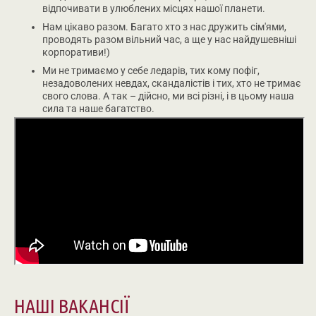
відпочивати в улюблених місцях нашої планети.
Нам цікаво разом. Багато хто з нас дружить сім'ями,
проводять разом вільний час, а ще у нас найдушевніші
корпоративи!)
Ми не тримаємо у себе ледарів, тих кому пофіг,
незадоволених невдах, скандалістів і тих, хто не тримає
свого слова. А так – дійсно, ми всі різні, і в цьому наша
сила та наше багатство.
НАШІ ВАКАНСІЇ