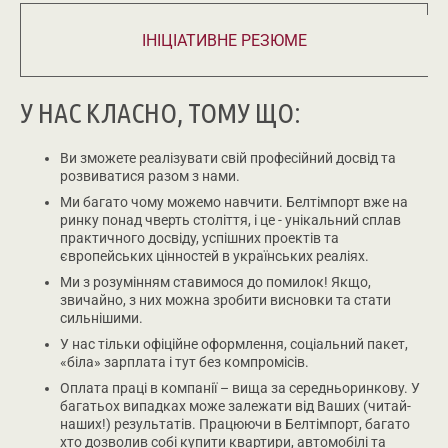
ІНІЦІАТИВНЕ РЕЗЮМЕ
У НАС КЛАСНО, ТОМУ ЩО:
Ви зможете реалізувати свій професійний досвід та
розвиватися разом з нами.
Ми багато чому можемо навчити. Белтімпорт вже на
ринку понад чверть століття, і це - унікальний сплав
практичного досвіду, успішних проектів та
європейських цінностей в українських реаліях.
Ми з розумінням ставимося до помилок! Якщо,
звичайно, з них можна зробити висновки та стати
сильнішими.
У нас тільки офіційне оформлення, соціальний пакет,
«біла» зарплата і тут без компромісів.
Оплата праці в компанії – вища за середньоринкову. У
багатьох випадках може залежати від Ваших (читай-
наших!) результатів. Працюючи в Белтімпорт, багато
хто дозволив собі купити квартири, автомобілі та