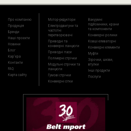
Про компанію
Мотор-редуктори
Вакуумні
підйомники, крани
Продукція
Електродвигуни та
та компоненти
частотні
Бренди
перетворювачі
Конвеєрні ролики
Наші проєкти
Приводні та
Ковші елеваторні
Новини
конвеєрні ланцюги
Конвеєрні елементи
Блог
Приводні паси
Муфти
Кар'єра
Полімерні стрічки
Зірочки, шківи,
Контакти
Модульні стрічки та
втулки
FAQ
ланцюги
Інші продукти
Карта сайту
Гумові стрічки
Послуги
Конвеєрні сітки