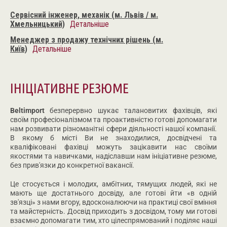
Сервісний інженер, механік (м. Львів / м.
Хмельницький)
Детальніше
Менеджер з продажу технічних рішень (м.
Київ)
Детальніше
ІНІЦІАТИВНЕ РЕЗЮМЕ
Beltimport
безперервно шукає талановитих фахівців, які
своїм професіоналізмом та проактивністю готові допомагати
нам розвивати різноманітні сфери діяльності нашої компанії.
В якому б місті Ви не знаходилися, досвідчені та
кваліфіковані фахівці можуть зацікавити нас своїми
якостями та навичками, надіславши нам ініціативне резюме,
без прив'язки до конкретної вакансії.
Це стосується і молодих, амбітних, тямущих людей, які не
мають ще достатнього досвіду, але готові йти «в одній
зв'язці» з нами вгору, вдосконалюючи на практиці свої вміння
та майстерність. Досвід приходить з досвідом, тому ми готові
взаємно допомагати тим, хто цілеспрямований і поділяє наші