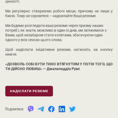
цінності.
Ми регулярно створюємо робочі місця, причому не лише у
Києві. Тому не соромтеся – надсилайте Ваші резюме.
Ми будемо розглядати ваші резюме через призму наших
потреб і, як знати, можливо в один із днів, ми зв'яжемося з
Вами, щоб незабаром стати колегами, збагачуючи один
одного у всіх сенсах цього слова.
Щоб надіслати ініціативне резюме, натисніть на кнопку
нижче.
«ДОЗВОЛЬ СОБІ БУТИ ТИХО ВТЯГНУТИМ У ПОТІК ТОГО, ЩО
ТИ ДІЙСНО ЛЮБИШ» — Джалаладдін Румі
НАДІСЛАТИ РЕЗЮМЕ
Поділитися: