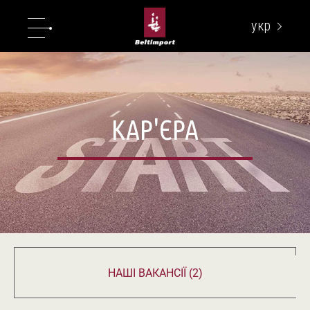
укр
eng
КАР'ЄРА
НАШІ ВАКАНСІЇ (2)