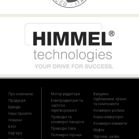
Про компанію
Мотор-редуктори
Вакуумні
підйомники, крани
Продукція
Електродвигуни та
та компоненти
частотні
Бренди
перетворювачі
Конвеєрні ролики
Наші проєкти
Приводні та
Ковші елеваторні
Новини
конвеєрні ланцюги
Конвеєрні елементи
Блог
Приводні паси
Муфти
Кар'єра
Полімерні стрічки
Зірочки, шківи,