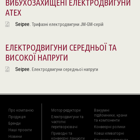
ВИБУХОЗАХИЩЕНІ ЕЛЕКТРОДВИГУНИ
ATEX
Seipee.
Трифазні електродвигуни JM-GM-серій
ЕЛЕКТРОДВИГУНИ СЕРЕДНЬОЇ ТА
ВИСОКОЇ НАПРУГИ
Seipee.
Електродвигуни середньої напруги
Про компанію
Мотор-редуктори
Вакуумні
підйомники, крани
Продукція
Електродвигуни та
та компоненти
частотні
Бренди
перетворювачі
Конвеєрні ролики
Наші проєкти
Приводні та
Ковші елеваторні
Новини
конвеєрні ланцюги
Конвеєрні елементи