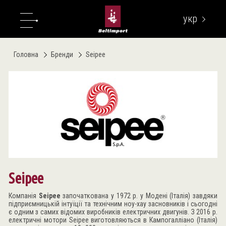
укр
eng
Головна
Бренди
Seipee
Seipee
Компанія
Seipee
започаткована у 1972 р. у Модені (Італія) завдяки
підприємницькій інтуїції та технічним ноу-хау засновників і сьогодні
є одним з самих відомих виробників електричних двигунів. З 2016 р.
електричні мотори Seipee виготовляються в Кампогалліано (Італія)