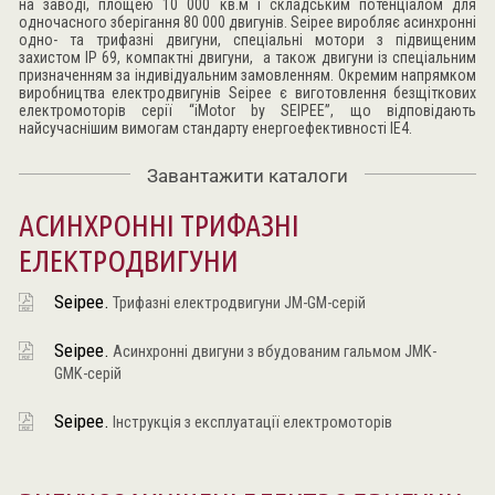
на заводі, площею 10 000 кв.м і складським потенціалом для
одночасного зберігання 80 000 двигунів. Seipee виробляє асинхронні
одно- та трифазні двигуни, спеціальні мотори з підвищеним
захистом IP 69, компактні двигуни, а також двигуни із спеціальним
призначенням за індивідуальним замовленням. Окремим напрямком
виробництва електродвигунів Seipee є виготовлення безщіткових
електромоторів серії “iMotor by SEIPEE”, що відповідають
найсучаснішим вимогам стандарту енергоефективності IE4.
Завантажити каталоги
АСИНХРОННІ ТРИФАЗНІ
ЕЛЕКТРОДВИГУНИ
Seipee.
Трифазні електродвигуни JM-GM-серій
Seipee.
Асинхронні двигуни з вбудованим гальмом JMK-
GMK-серій
Seipee.
Інструкція з експлуатації електромоторів