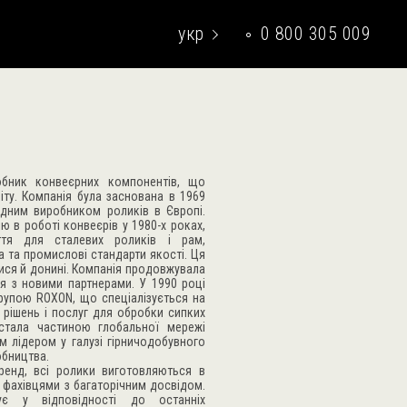
укр
0 800 305 009
eng
бник конвеєрних компонентів, що
іту. Компанія була заснована в 1969
ідним виробником роликів в Європі.
 в роботі конвеєрів у 1980-х роках,
ття для сталевих роликів і рам,
 та промислові стандарти якості. Ця
лися й донині. Компанія продовжувала
ля з новими партнерами. У 1990 році
групою ROXON, що спеціалізується на
 рішень і послуг для обробки сипких
 стала частиною глобальної мережі
м лідером у галузі гірничодобувного
обництва.
бренд, всі ролики виготовляються в
 фахівцями з багаторічним досвідом.
ує у відповідності до останніх