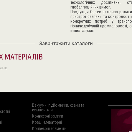
технологічних досягнень, с
глобалізаційних вимог.
Продукція Gurtec включає ролики,
пристрої безпеки та контролю, і
конкретних потреб у транспо
гірничодобувній промисловості, о
інших галузях.
Завантажити каталоги
 МАТЕРІАЛІВ
анів
Вакуумні підйомники, крани та
компоненти
стотні
Конвеєрні ролики
і
Ковші елеваторні
Конвеєрні елементи