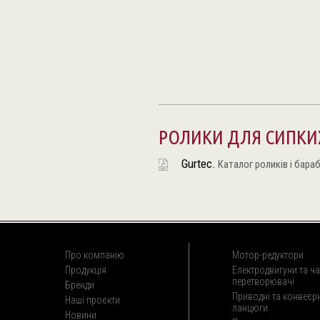
РОЛИКИ ДЛЯ СИПКИХ
Gurtec.
Каталог роликів і бараб
Про компанію
Мотор-редуктори
Продукція
Електродвигуни та ча
перетворювачі
Бренди
Приводні та конвеєрн
Наші проєкти
ланцюги
Новини