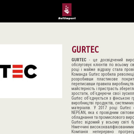
GURTEC
GURTEC
- це досвідчений виро
обслуговує клієнтів по всьому св
році і майже відразу стала пров
Команда Gurtec зробила революцію
розробивши пластикове покри
переписавши правила виробництва
майстерність і пристрасть зберег
зростати, об'єднуючи свої зусил
Gurtec об'єднується з фінською 
виробництві продуктів, системних
матеріалів. У 2017 році Gurtec
NEPEAN, яка є провідним світови
обладнання та промислового вир
Gurtec відомий у всьому світі 
Німеччині висококваліфікованими
Компанія неперервно прогрес