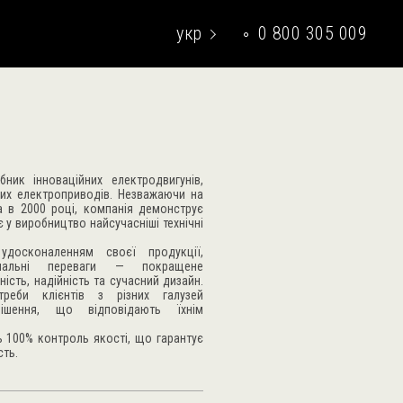
укр
0 800 305 009
eng
ник інноваційних електродвигунів,
них електроприводів. Незважаючи на
а в 2000 році, компанія демонструє
 у виробництво найсучасніші технічні
досконаленням своєї продукції,
ональні переваги — покращене
ість, надійність та сучасний дизайн.
треби клієнтів з різних галузей
рішення, що відповідають їхнім
ь 100% контроль якості, що гарантує
сть.