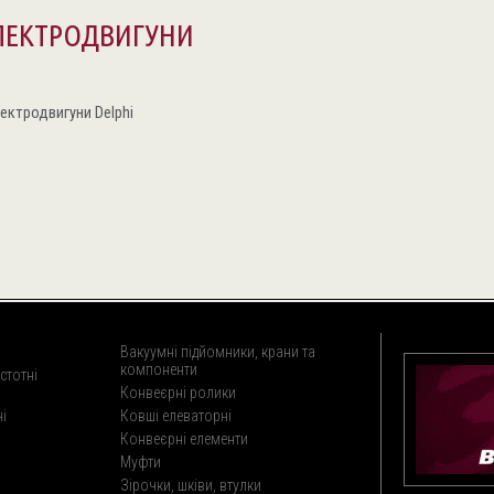
ЛЕКТРОДВИГУНИ
ектродвигуни Delphi
Вакуумні підйомники, крани та
компоненти
стотні
Конвеєрні ролики
і
Ковші елеваторні
Конвеєрні елементи
Муфти
Зірочки, шківи, втулки