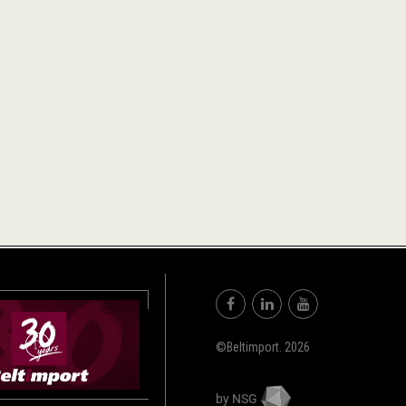
©Beltimport. 2026
by NSG