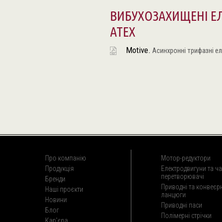
ВИБУХОЗАХИЩЕНІ Е
ATEX
Motive.
Асинхронні трифазні ел
Про компанію
Мотор-редуктори
Продукція
Електродвигуни та ча
перетворювачі
Бренди
Приводні та конвеєрн
Наші проєкти
ланцюги
Новини
Приводні паси
Блог
Полімерні стрічки
Кар'єра