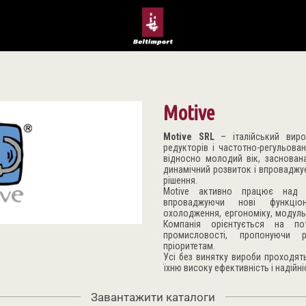
Motive
Motive
SRL
– італійський вироб
редукторів і частотно-регульова
відносно молодий вік, заснован
динамічний розвиток і впроваджує
рішення.
Motive активно працює над у
впроваджуючи нові функці
охолодження, ергономіку, модульн
Компанія орієнтується на по
промисловості, пропонуючи 
пріоритетам.
Усі без винятку вироби проходят
їхню високу ефективність і надійні
Завантажити каталоги