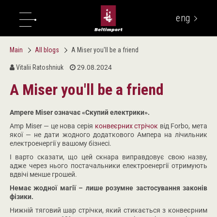
eng
укр
Main
All blogs
A Miser you'll be a friend
Vitalii Ratoshniuk
29.08.2024
A Miser you'll be a friend
Ampere Miser означає «Скупий електрики».
Amp Miser — це нова серія
конвеєрних стрічок
від Forbo, мета
якої — не дати жодного додаткового Ампера на лічильник
електроенергії у вашому бізнесі.
І варто сказати, що цей скнара виправдовує свою назву,
адже через нього постачальники електроенергії отримують
вдвічі менше грошей.
Немає жодної магії – лише розумне застосування законів
фізики.
Нижній тяговий шар стрічки, який стикається з конвеєрним