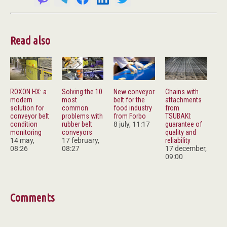
Read also
ROXON HX: a
Solving the 10
New conveyor
Chains with
modern
most
belt for the
attachments
solution for
common
food industry
from
conveyor belt
problems with
from Forbo
TSUBAKI:
condition
rubber belt
8 july, 11:17
guarantee of
monitoring
conveyors
quality and
14 may,
17 february,
reliability
08:26
08:27
17 december,
09:00
Comments