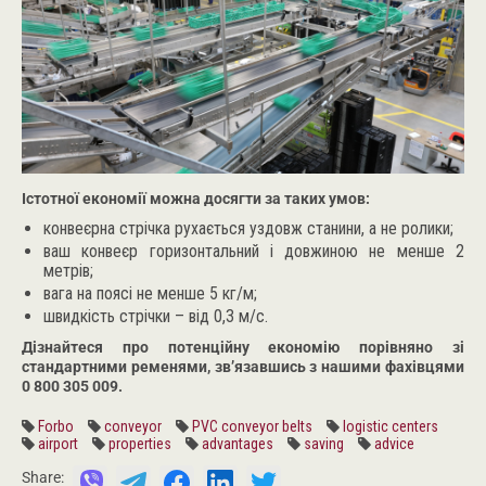
Істотної економії можна досягти за таких умов:
конвеєрна стрічка рухається уздовж станини, а не ролики;
ваш конвеєр горизонтальний і довжиною не менше 2
метрів;
вага на поясі не менше 5 кг/м;
швидкість стрічки – від 0,3 м/с.
Дізнайтеся про потенційну економію порівняно зі
стандартними ременями, зв’язавшись з нашими фахівцями
0 800 305 009.
Forbo
conveyor
PVC conveyor belts
logistic centers
airport
properties
advantages
saving
advice
Share: