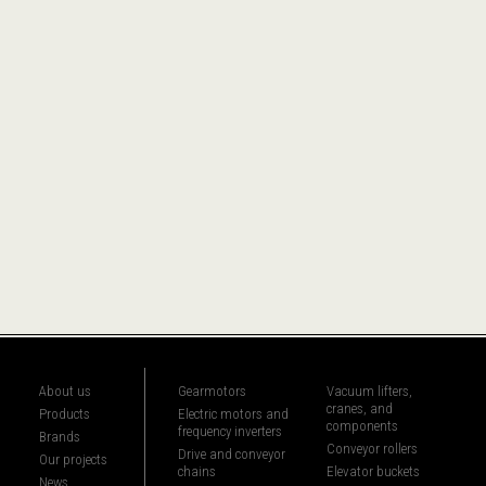
About us
Gearmotors
Vacuum lifters,
cranes, and
Products
Electric motors and
components
frequency inverters
Brands
Conveyor rollers
Drive and conveyor
Our projects
chains
Elevator buckets
News