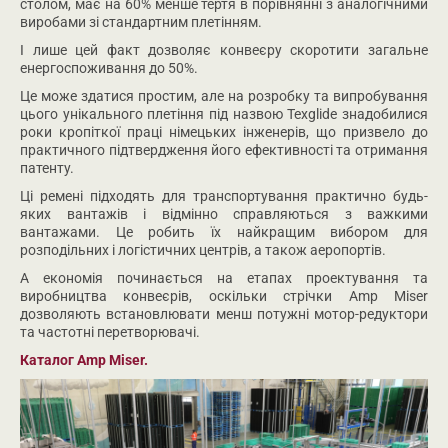
столом, має на 60% менше тертя в порівнянні з аналогічними
виробами зі стандартним плетінням.
І лише цей факт дозволяє конвеєру скоротити загальне
енергоспоживання до 50%.
Це може здатися простим, але на розробку та випробування
цього унікального плетіння під назвою Texglide знадобилися
роки кропіткої праці німецьких інженерів, що призвело до
практичного підтвердження його ефективності та отримання
патенту.
Ці ремені підходять для транспортування практично будь-
яких вантажів і відмінно справляються з важкими
вантажами. Це робить їх найкращим вибором для
розподільних і логістичних центрів, а також аеропортів.
А економія починається на етапах проектування та
виробництва конвеєрів, оскільки стрічки Amp Miser
дозволяють встановлювати менш потужні мотор-редуктори
та частотні перетворювачі.
Каталог Amp Miser.