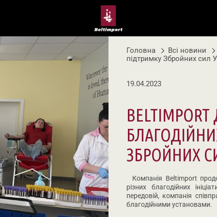
Головна
Всі новини
підтримку Збройних сил У
19.04.2023
BELTIMPORT
БЛАГОДІЙНИХ
ЗБРОЙНИХ С
Компанія Beltimport прод
різних благодійних ініці
передовій, компанія співп
благодійними установами.