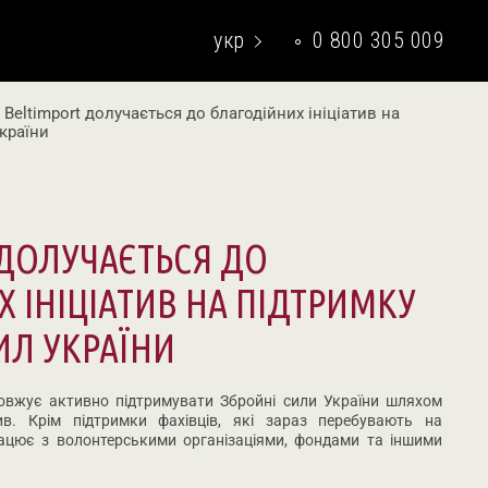
укр
0 800 305 009
eng
Beltimport долучається до благодійних ініціатив на
країни
 ДОЛУЧАЄТЬСЯ ДО
 ІНІЦІАТИВ НА ПІДТРИМКУ
ИЛ УКРАЇНИ
овжує активно підтримувати Збройні сили України шляхом
атив. Крім підтримки фахівців, які зараз перебувають на
рацює з волонтерськими організаціями, фондами та іншими