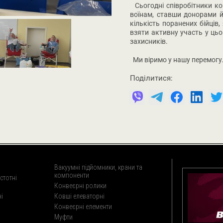
Сьогодні співробітники ко
воїнам, ставши донорами й
кількість поранених бійців
взяти активну участь у ць
захисників.
Ми віримо у нашу перемогу.
Поділитися:
Вакуумні підйомники, крани та
компоненти
стотні
Конвеєрні ролики
і
Ковші елеваторні
Конвеєрні елементи
Муфти