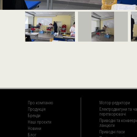
Про компанію
Мотор-редуктори
Продукція
Електродвигуни та ча
перетворювачі
Бренди
Приводні та конвеєрн
Наші проєкти
ланцюги
Новини
Приводні паси
Блог