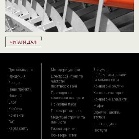
ЧИТАТИ ДАЛІ
Про компанію
Мотор-редуктори
Вакуумні
підйомники, крани
Продукція
Електродвигуни та
та компоненти
частотні
Бренди
перетворювачі
Конвеєрні ролики
Наші проєкти
Приводні та
Ковші елеваторні
Новини
конвеєрні ланцюги
Конвеєрні елементи
Блог
Приводні паси
Муфти
Кар'єра
Полімерні стрічки
Зірочки, шківи,
Контакти
Модульні стрічки та
втулки
FAQ
ланцюги
Інші продукти
Карта сайту
Гумові стрічки
Послуги
Конвеєрні сітки