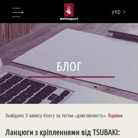
укр
eng
БЛОГ
Знайдено 3 запису блогу за тегом «довговічність».
Відміна
Ланцюги з кріпленнями від TSUBAKI: