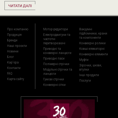
ЧИТАТИ ДАЛІ
Про компанію
Мотор-редуктори
Вакуумні
підйомники, крани
Продукція
Електродвигуни та
та компоненти
частотні
Бренди
перетворювачі
Конвеєрні ролики
Наші проєкти
Приводні та
Ковші елеваторні
Новини
конвеєрні ланцюги
Конвеєрні елементи
Блог
Приводні паси
Муфти
Кар'єра
Полімерні стрічки
Зірочки, шківи,
Контакти
Модульні стрічки та
втулки
FAQ
ланцюги
Інші продукти
Карта сайту
Гумові стрічки
Послуги
Конвеєрні сітки