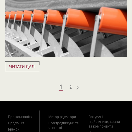
ЧИТАТИ ДАЛІ
1
2
Про компанію
Мотор-редуктори
Вакуумні
підйомники, крани
Продукція
Електродвигуни та
та компоненти
частотні
Бренди