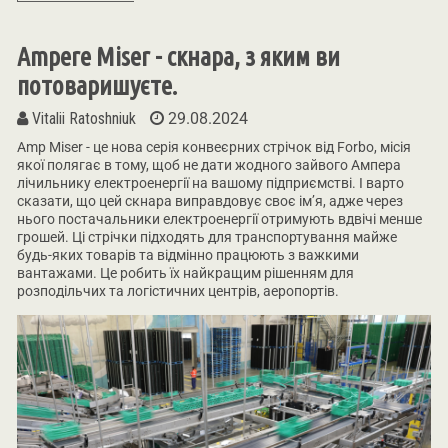
Ampere Miser - cкнара, з яким ви
потоваришуєте.
Vitalii Ratoshniuk
29.08.2024
Amp Miser - це нова серія конвеєрних стрічок від Forbo, місія
якої полягає в тому, щоб не дати жодного зайвого Ампера
лічильнику електроенергії на вашому підприємстві. І варто
сказати, що цей скнара виправдовує своє ім’я, адже через
нього постачальники електроенергії отримують вдвічі менше
грошей. Ці стрічки підходять для транспортування майже
будь-яких товарів та відмінно працюють з важкими
вантажами. Це робить їх найкращим рішенням для
розподільчих та логістичних центрів, аеропортів.