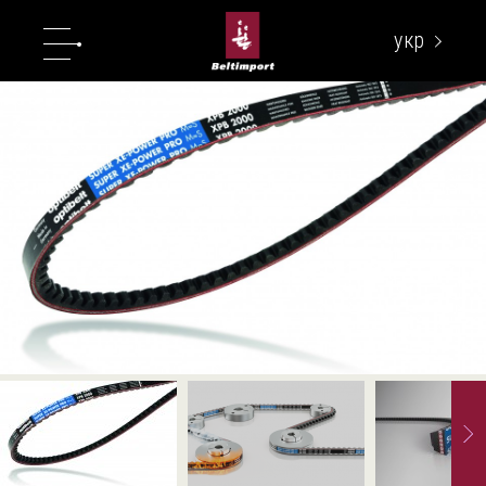
укр
eng