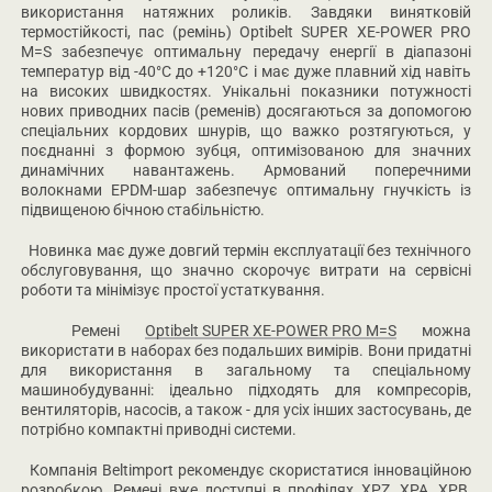
використання натяжних роликів. Завдяки винятковій
термостійкості, пас (ремінь)
Optibelt
SUPER
XE
-
POWER
PRO
M
=
S
забезпечує оптимальну передачу енергії в діапазоні
температур від -40°
C
до +120°
C
і має дуже плавний хід навіть
на високих швидкостях. Унікальні показники потужності
нових приводних пасів (ременів) досягаються за допомогою
спеціальних кордових шнурів, що важко розтягуються, у
поєднанні з формою зубця, оптимізованою для значних
динамічних навантажень. Армований поперечними
волокнами
EPDM
-шар забезпечує оптимальну гнучкість із
підвищеною бічною стабільністю.
Новинка має дуже довгий термін експлуатації без технічного
обслуговування, що значно скорочує витрати на сервісні
роботи та мінімізує простої устаткування.
Ремені
Optibelt SUPER XE-POWER PRO M=S
можна
використати в наборах без подальших вимірів. Вони придатні
для використання в загальному та спеціальному
машинобудуванні: ідеально підходять для компресорів,
вентиляторів, насосів, а також - для усіх інших застосувань, де
потрібно компактні приводні системи.
Компанія Beltimport рекомендує скористатися інноваційною
розробкою. Ремені вже доступні в профілях XPZ, XPA, XPB,