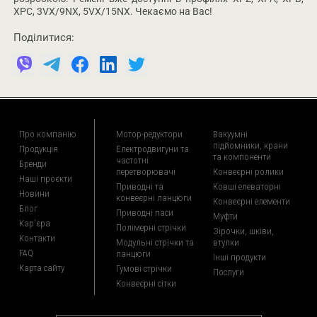
XPC, 3VX/9NX, 5VX/15NX. Чекаємо на Вас!
Поділитися:
Про компанію
Мотор-редуктори
Вакуумні
підйомники, крани
Продукція
Електродвигуни та
та компоненти
частотні
Бренди
перетворювачі
Конвеєрні ролики
Наші проєкти
Приводні та
Ковші елеваторні
Новини
конвеєрні ланцюги
Конвеєрні елементи
Блог
Приводні паси
Муфти
Кар'єра
Полімерні стрічки
Зірочки, шківи,
Контакти
Модульні стрічки та
втулки
FAQ
ланцюги
Інші продукти
Карта сайту
Гумові стрічки
Послуги
Конвеєрні сітки