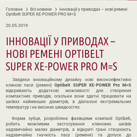
Головна
Всі новини
Інновації у приводах – нові ремені
Optibelt SUPER XE-POWER PRO M=S
20.05.2019
ІННОВАЦІЇ У ПРИВОДАХ –
НОВІ РЕМЕНІ OPTIBELT
SUPER XE-POWER PRO M=S
Завдяки інноваційному дизайну нові високоефективні
клинові паси (ремені)
Optibelt SUPER XE-POWER Pro M=S
відкривають додаткові можливості для створення
компактних приводів, оскільки вони здатні працювати на
шківах найменших діаметрів, в діапазоні екстремальних
температур і на високих швидкостях.
Форма зубця, розроблена фахівцями компанії
Optibelt
,
робить можливим застосування клинових шківів
надзвичайно малих діаметрів, а відкриті грані створюють
надзвичайну гнучкість пасу (ременя) та допуск до