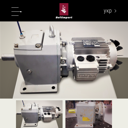
укр
eng