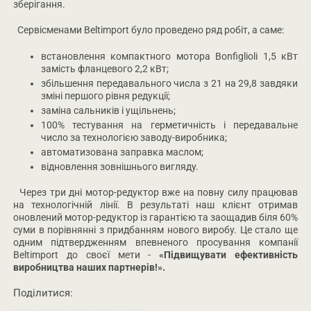
зберігання.
Сервісменами Beltimport було проведено ряд робіт, а саме:
встановлення компактного мотора Bonfiglioli 1,5 кВт
замість фланцевого 2,2 кВт;
збільшення передавального числа з 21 на 29,8 завдяки
зміні першого рівня редукції;
заміна сальників і ущільнень;
100% тестування на герметичність і передавальне
число за технологією заводу-виробника;
автоматизована заправка маслом;
відновлення зовнішнього вигляду.
Через три дні мотор-редуктор вже на повну силу працював
на технологічній лінії. В результаті наш клієнт отримав
оновлений мотор-редуктор із гарантією та заощадив біля 60%
суми в порівнянні з придбанням нового виробу. Це стало ще
одним підтвердженням впевненого просування компанії
Beltimport до своєї мети -
«Підвищувати ефективність
виробництва наших партнерів!».
Поділитися: