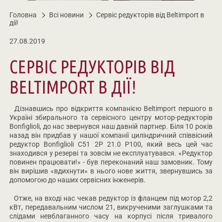
Головна
Всі новини
Сервіс редукторів від Beltimport в
дії!
27.08.2019
СЕРВІС РЕДУКТОРІВ ВІД
BELTIMPORT В ДІЇ!
Дізнавшись про відкриття компанією Beltimport першого в
Україні збирального та сервісного центру мотор-редукторів
Bonfiglioli, до нас звернувся наш давній партнер. Біля 10 років
назад він придбав у нашої компанії циліндричний співвісний
редуктор Bonfiglioli C51 2P 21.0 P100, який весь цей час
знаходився у резерві та зовсім не експлуатувався. «Редуктор
повинен працювати!» - був переконаний наш замовник. Тому
він вирішив «вдихнути» в нього нове життя, звернувшись за
допомогою до наших сервісних інженерів.
Отже, на вході нас чекав редуктор із фланцем під мотор 2,2
кВт, передавальним числом 21, викрученими заглушками та
слідами невблаганного часу на корпусі після тривалого