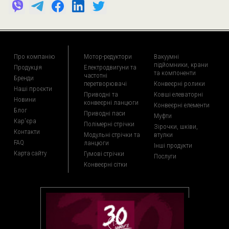
Про компанію
Мотор-редуктори
Вакуумні
підйомники, крани
Продукція
Електродвигуни та
та компоненти
частотні
Бренди
перетворювачі
Конвеєрні ролики
Наші проєкти
Приводні та
Ковші елеваторні
Новини
конвеєрні ланцюги
Конвеєрні елементи
Блог
Приводні паси
Муфти
Кар'єра
Полімерні стрічки
Зірочки, шківи,
Контакти
Модульні стрічки та
втулки
FAQ
ланцюги
Інші продукти
Карта сайту
Гумові стрічки
Послуги
Конвеєрні сітки