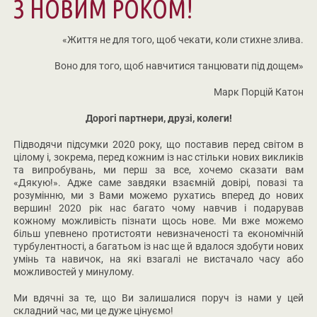
З НОВИМ РОКОМ!
«Життя не для того, щоб чекати, коли стихне злива.
Воно для того, щоб навчитися танцювати під дощем»
Марк Порцій Катон
Дорогі партнери, друзі, колеги!
Підводячи підсумки 2020 року, що поставив перед світом в
цілому і, зокрема, перед кожним із нас стільки нових викликів
та випробувань, ми перш за все, хочемо сказати вам
«Дякую!». Адже саме завдяки взаємній довірі, повазі та
розумінню, ми з Вами можемо рухатись вперед до нових
вершин! 2020 рік нас багато чому навчив і подарував
кожному можливість пізнати щось нове. Ми вже можемо
більш упевнено протистояти невизначеності та економічній
турбулентності, а багатьом із нас ще й вдалося здобути нових
умінь та навичок, на які взагалі не вистачало часу або
можливостей у минулому.
Ми вдячні за те, що Ви залишалися поруч із нами у цей
складний час, ми це дуже цінуємо!