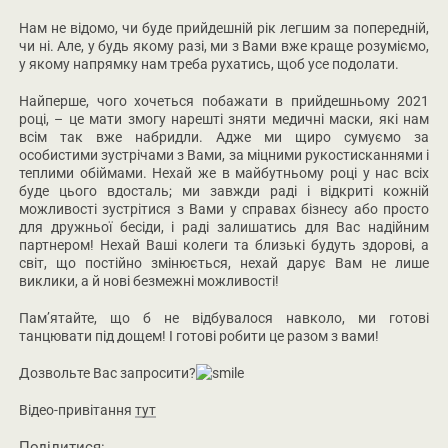
Нам не відомо, чи буде прийдешній рік легшим за попередній,
чи ні. Але, у будь якому разі, ми з Вами вже краще розуміємо,
у якому напрямку нам треба рухатись, щоб усе подолати.
Найперше, чого хочеться побажати в прийдешньому 2021
році, – це мати змогу нарешті зняти медичні маски, які нам
всім так вже набридли. Адже ми щиро сумуємо за
особистими зустрічами з Вами, за міцними рукостисканнями і
теплими обіймами. Нехай же в майбутньому році у нас всіх
буде цього вдосталь; ми завжди раді і відкриті кожній
можливості зустрітися з Вами у справах бізнесу або просто
для дружньої бесіди, і раді залишатись для Вас надійним
партнером! Нехай Ваші колеги та близькі будуть здорові, а
світ, що постійно змінюється, нехай дарує Вам не лише
виклики, а й нові безмежні можливості!
Пам’ятайте, що б не відбувалося навколо, ми готові
танцювати під дощем! І готові робити це разом з вами!
Дозвольте Вас запросити?
Відео-привітання
тут
Поділитися: