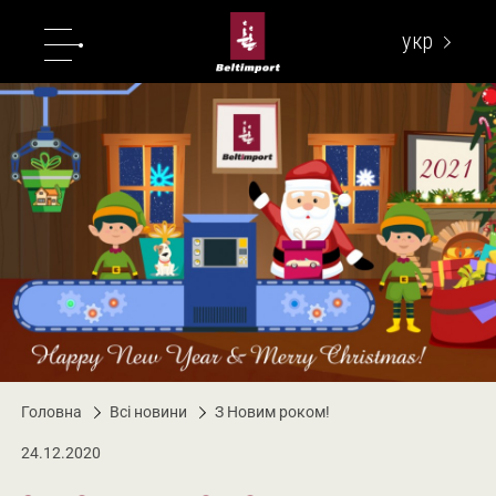
укр
eng
Головна
Всі новини
З Новим роком!
24.12.2020