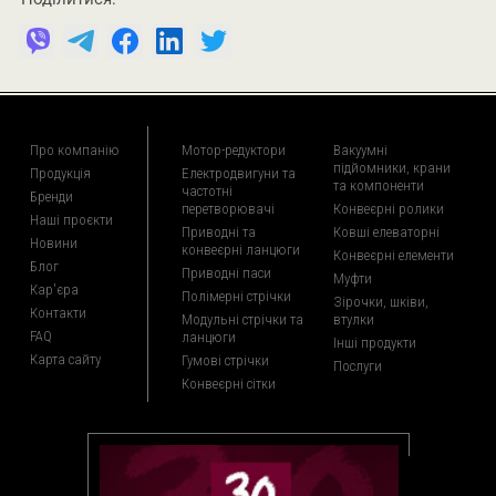
Про компанію
Мотор-редуктори
Вакуумні
підйомники, крани
Продукція
Електродвигуни та
та компоненти
частотні
Бренди
перетворювачі
Конвеєрні ролики
Наші проєкти
Приводні та
Ковші елеваторні
Новини
конвеєрні ланцюги
Конвеєрні елементи
Блог
Приводні паси
Муфти
Кар'єра
Полімерні стрічки
Зірочки, шківи,
Контакти
Модульні стрічки та
втулки
FAQ
ланцюги
Інші продукти
Карта сайту
Гумові стрічки
Послуги
Конвеєрні сітки