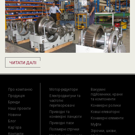
ЧИТАТИ ДАЛІ
Про компанію
Мотор-редуктори
Вакуумні
підйомники, крани
Продукція
Електродвигуни та
та компоненти
частотні
Бренди
перетворювачі
Конвеєрні ролики
Наші проєкти
Приводні та
Ковші елеваторні
Новини
конвеєрні ланцюги
Конвеєрні елементи
Блог
Приводні паси
Муфти
Кар'єра
Полімерні стрічки
Зірочки, шківи,
Контакти