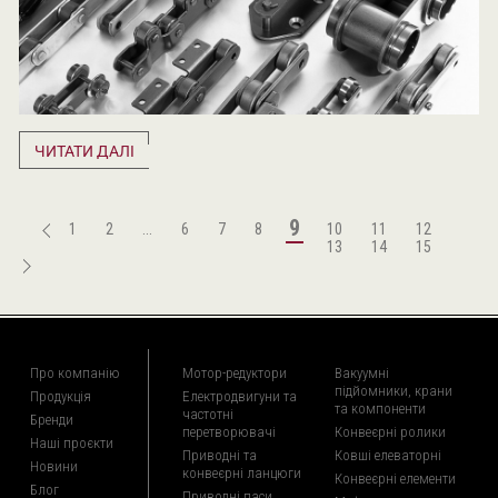
ЧИТАТИ ДАЛІ
9
1
2
...
6
7
8
10
11
12
13
14
15
Про компанію
Мотор-редуктори
Вакуумні
підйомники, крани
Продукція
Електродвигуни та
та компоненти
частотні
Бренди
перетворювачі
Конвеєрні ролики
Наші проєкти
Приводні та
Ковші елеваторні
Новини
конвеєрні ланцюги
Конвеєрні елементи
Блог
Приводні паси