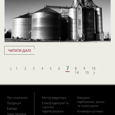
ЧИТАТИ ДАЛІ
7
1
2
3
4
5
6
8
9
10
...
14
15
Про компанію
Мотор-редуктори
Вакуумні
підйомники, крани
Продукція
Електродвигуни та
та компоненти
частотні
Бренди
перетворювачі
Конвеєрні ролики
Наші проєкти