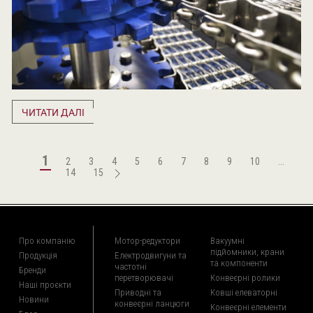
ЧИТАТИ ДАЛІ
1
2
3
4
5
6
7
8
9
10
...
14
15
Про компанію
Мотор-редуктори
Вакуумні
підйомники, крани
Продукція
Електродвигуни та
та компоненти
частотні
Бренди
перетворювачі
Конвеєрні ролики
Наші проєкти
Приводні та
Ковші елеваторні
Новини
конвеєрні ланцюги
Конвеєрні елементи