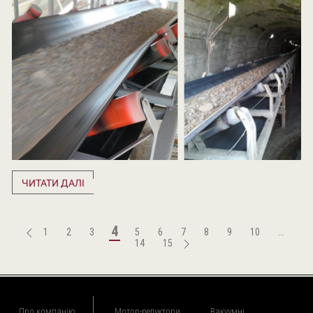
ЧИТАТИ ДАЛІ
4
1
2
3
5
6
7
8
9
10
...
14
15
Про компанію
Мотор-редуктори
Вакуумні