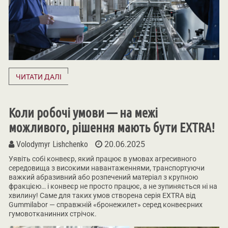
ЧИТАТИ ДАЛІ
Коли робочі умови — на межі
можливого, рішення мають бути EXTRA!
Volodymyr Lishchenko
20.06.2025
Уявіть собі конвеєр, який працює в умовах агресивного
середовища з високими навантаженнями, транспортуючи
важкий абразивний або розпечений матеріал з крупною
фракцією… і конвеєр не просто працює, а не зупиняється ні на
хвилину! Саме для таких умов створена серія EXTRA від
Gummilabor — справжній «бронежилет» серед конвеєрних
гумовотканинних стрічок.