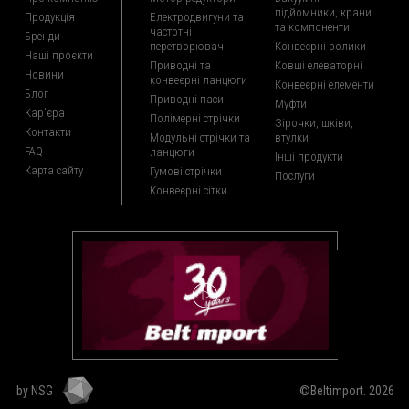
підйомники, крани
Продукція
Електродвигуни та
та компоненти
частотні
Бренди
перетворювачі
Конвеєрні ролики
Наші проєкти
Приводні та
Ковші елеваторні
Новини
конвеєрні ланцюги
Конвеєрні елементи
Блог
Приводні паси
Муфти
Кар'єра
Полімерні стрічки
Зірочки, шківи,
Контакти
Модульні стрічки та
втулки
FAQ
ланцюги
Інші продукти
Карта сайту
Гумові стрічки
Послуги
Конвеєрні сітки
by NSG
©Beltimport. 2026