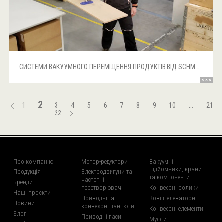
СИСТЕМИ ВАКУУМНОГО ПЕРЕМІЩЕННЯ ПРОДУКТІВ ВІД SCHMALZ. ТЕСТ-ДРАЙВ!!!
2
1
3
4
5
6
7
8
9
10
...
21
22
Про компанію
Мотор-редуктори
Вакуумні
підйомники, крани
Продукція
Електродвигуни та
та компоненти
частотні
Бренди
перетворювачі
Конвеєрні ролики
Наші проєкти
Приводні та
Ковші елеваторні
Новини
конвеєрні ланцюги
Конвеєрні елементи
Блог
Приводні паси
Муфти