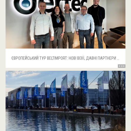
ЄВРОПЕЙСЬКИЙ ТУР BELTIMPORT: НОВІ ВІЗІЇ, ДАВНІ ПАРТНЕРИ ТА ФОКУС НА ІННОВАЦІЇ