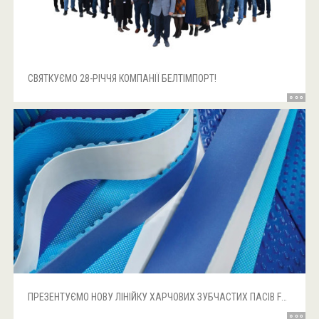
СВЯТКУЄМО 28-РІЧЧЯ КОМПАНІЇ БЕЛТІМПОРТ!
ПРЕЗЕНТУЄМО НОВУ ЛІНІЙКУ ХАРЧОВИХ ЗУБЧАСТИХ ПАСІВ FOOD LINE ВІД FORBO!