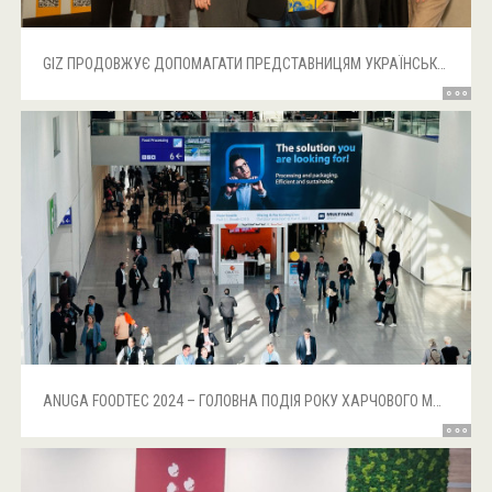
GIZ ПРОДОВЖУЄ ДОПОМАГАТИ ПРЕДСТАВНИЦЯМ УКРАЇНСЬКИХ МСП ОТРИМУВАТИ НОВІ ЗНАННЯ ТА ДОСВІД
ANUGA FOODTEC 2024 – ГОЛОВНА ПОДІЯ РОКУ ХАРЧОВОГО МАШИНОБУДУВАННЯ