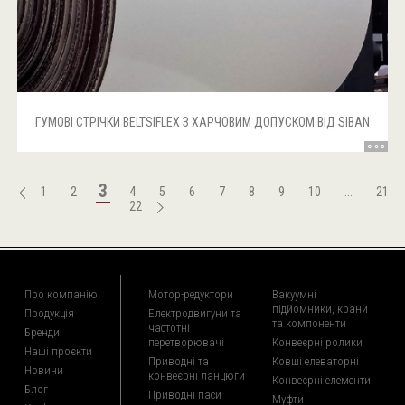
ГУМОВІ СТРІЧКИ BELTSIFLEX З ХАРЧОВИМ ДОПУСКОМ ВІД SIBAN
3
1
2
4
5
6
7
8
9
10
...
21
22
Про компанію
Мотор-редуктори
Вакуумні
підйомники, крани
Продукція
Електродвигуни та
та компоненти
частотні
Бренди
перетворювачі
Конвеєрні ролики
Наші проєкти
Приводні та
Ковші елеваторні
Новини
конвеєрні ланцюги
Конвеєрні елементи
Блог
Приводні паси
Муфти